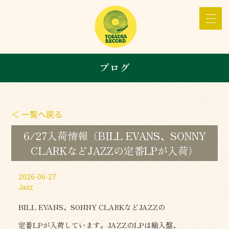
ブログ
＜ 一覧へ戻る
6/27入荷情報（BILL EVANS、SONNY
CLARKなどJAZZの定番LPが入荷）
2026-06-27
Jazz
BILL EVANS、SONNY CLARKなどJAZZの
定番LPが入荷しています。JAZZのLPは輸入盤、