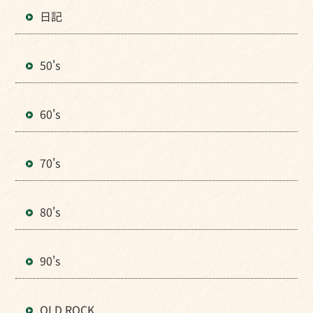
日記
50's
60's
70's
80's
90's
OLD ROCK