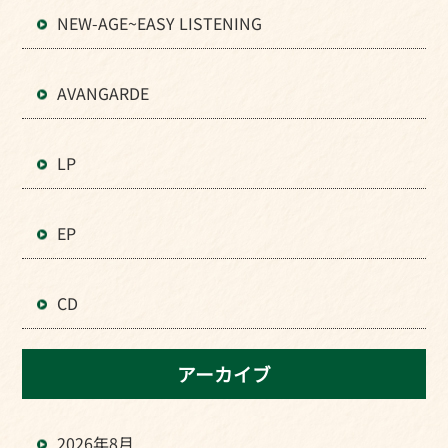
NEW-AGE~EASY LISTENING
AVANGARDE
LP
EP
CD
アーカイブ
2026年8月