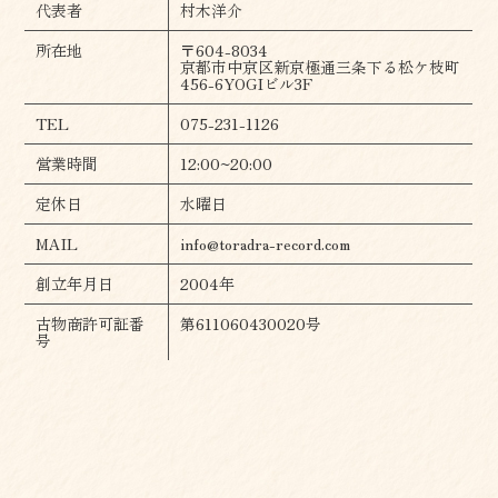
代表者
村木洋介
所在地
〒604-8034
京都市中京区新京極通三条下る松ケ枝町
456-6YOGIビル3F
TEL
075-231-1126
営業時間
12:00~20:00
定休日
水曜日
MAIL
info@toradra-record.com
創立年月日
2004年
古物商許可証番
第611060430020号
号