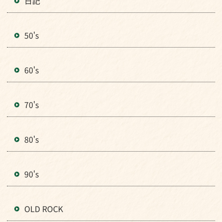
日記
50's
60's
70's
80's
90's
OLD ROCK