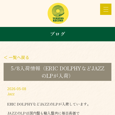
ブログ
＜ 一覧へ戻る
5/8入荷情報（ERIC DOLPHYなどJAZZ
のLPが入荷）
2026-05-08
Jazz
ERIC DOLPHYなどJAZZのLPが入荷しています。
JAZZのLPは国内盤も輸入盤共に毎日高価で