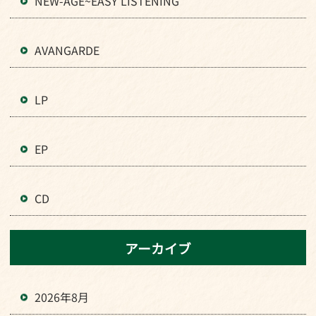
NEW-AGE~EASY LISTENING
AVANGARDE
LP
EP
CD
アーカイブ
2026年8月