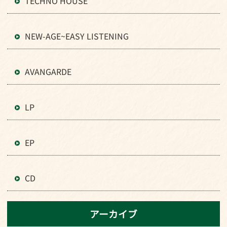
TECHNO HOUSE
NEW-AGE~EASY LISTENING
AVANGARDE
LP
EP
CD
アーカイブ