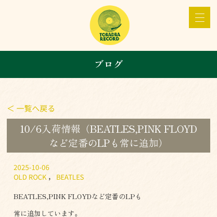
ブログ
＜ 一覧へ戻る
10/6入荷情報（BEATLES,PINK FLOYD
など定番のLPも常に追加）
2025-10-06
OLD ROCK
，
BEATLES
BEATLES,PINK FLOYDなど定番のLPも
常に追加しています。