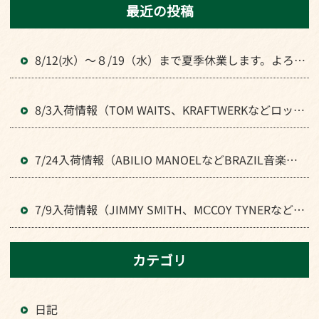
最近の投稿
8/12(水）～８/19（水）まで夏季休業します。よろし
くお願いいたします。
8/3入荷情報（TOM WAITS、KRAFTWERKなどロック
全般のLPが入荷）
7/24入荷情報（ABILIO MANOELなどBRAZIL音楽のL
Pが入荷）
7/9入荷情報（JIMMY SMITH、MⅭCOY TYNERなどJ
AZZの人気LPが入荷）
カテゴリ
日記