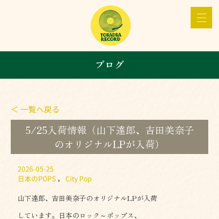
ブログ
＜ 一覧へ戻る
5/25入荷情報（山下達郎、吉田美奈子
のオリジナルLPが入荷）
2026-05-25
日本のPOPS
，
City Pop
山下達郎、吉田美奈子のオリジナルLPが入荷
しています。日本のロック～ポップス、