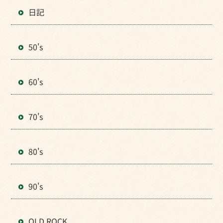
日記
50's
60's
70's
80's
90's
OLD ROCK