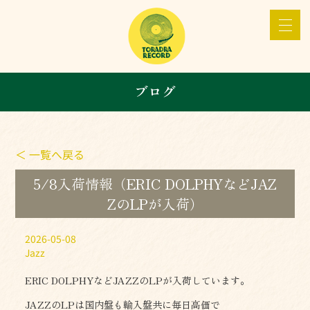
ブログ
＜ 一覧へ戻る
5/8入荷情報（ERIC DOLPHYなどJAZ
ZのLPが入荷）
2026-05-08
Jazz
ERIC DOLPHYなどJAZZのLPが入荷しています。
JAZZのLPは国内盤も輸入盤共に毎日高価で