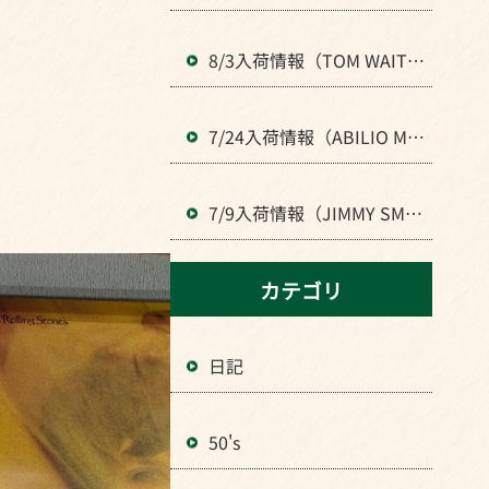
で夏季休業します。よろし
くお願いいたします。
8/3入荷情報（TOM WAIT
S、KRAFTWERKなどロック
全般のLPが入荷）
7/24入荷情報（ABILIO MA
NOELなどBRAZIL音楽のLP
が入荷）
7/9入荷情報（JIMMY SMIT
H、MⅭCOY TYNERなどJAZ
Zの人気LPが入荷）
カテゴリ
日記
50's