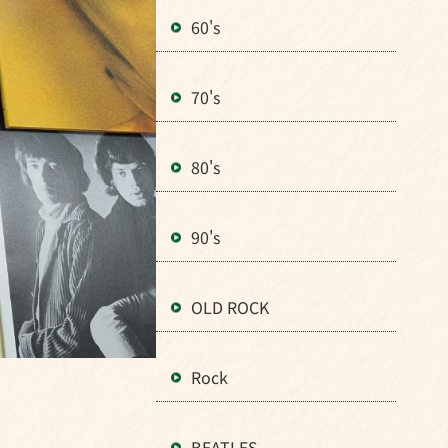
60's
70's
80's
90's
OLD ROCK
Rock
BEATLES