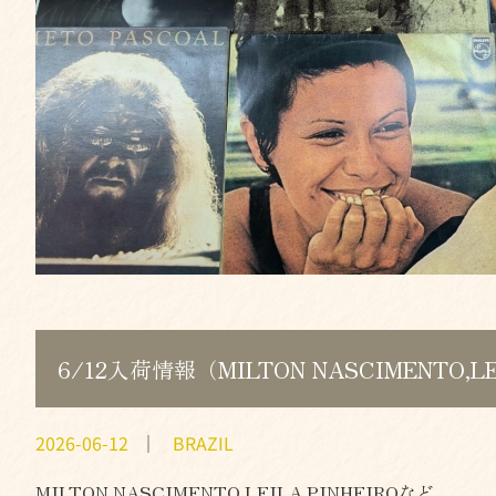
6/12入荷情報（MILTON NASCIMENTO,
2026-06-12
｜
BRAZIL
MILTON NASCIMENTO,LEILA PINHEIROなど