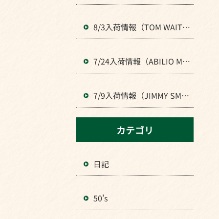
で夏季休業します。よろし
くお願いいたします。
8/3入荷情報（TOM WAIT
S、KRAFTWERKなどロック
全般のLPが入荷）
7/24入荷情報（ABILIO MA
NOELなどBRAZIL音楽のLP
が入荷）
7/9入荷情報（JIMMY SMIT
H、MⅭCOY TYNERなどJAZ
Zの人気LPが入荷）
カテゴリ
日記
50's