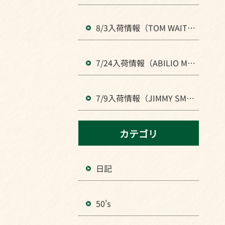
で夏季休業します。よろし
くお願いいたします。
8/3入荷情報（TOM WAIT
S、KRAFTWERKなどロック
全般のLPが入荷）
7/24入荷情報（ABILIO MA
NOELなどBRAZIL音楽のLP
が入荷）
7/9入荷情報（JIMMY SMIT
H、MⅭCOY TYNERなどJAZ
Zの人気LPが入荷）
カテゴリ
日記
50's