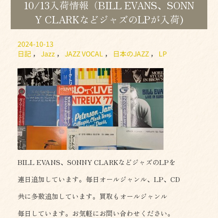
10/13入荷情報（BILL EVANS、SONN
Y CLARKなどジャズのLPが入荷)
2024-10-13
日記
，
Jazz
，
JAZZ VOCAL
，
日本のJAZZ
，
LP
BILL EVANS、SONNY CLARKなどジャズのLPを
連日追加しています。毎日オールジャンル、LP、CD
共に多数追加しています。買取もオールジャンル
毎日しています。お気軽にお問い合わせください。