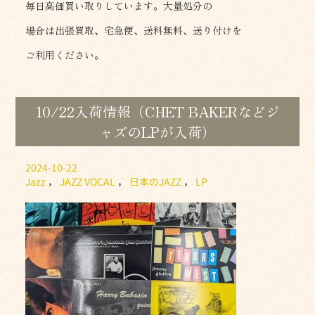
毎日高価買い取りしています。大量処分の
場合は出張買取、宅急便、送料無料、送り付けを
ご利用ください。
10/22入荷情報（CHET BAKERなどジ
ャズのLPが入荷）
2024-10-22
Jazz
，
JAZZ VOCAL
，
日本のJAZZ
，
LP