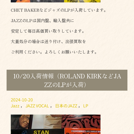
CHET BAKERなどジャズのLPが入荷しています。
JAZZのLPは国内盤、輸入盤共に
安定して毎日高価買い取りしています。
大量処分の場合は送り付け、出張買取を
ご利用ください。よろしくお願いいたします。
10/20入荷情報（ROLAND KIRKなどJA
ZZのLPが入荷）
2024-10-20
Jazz
，
JAZZ VOCAL
，
日本のJAZZ
，
LP