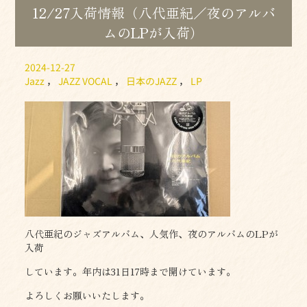
12/27入荷情報（八代亜紀／夜のアルバ
ムのLPが入荷）
2024-12-27
Jazz
，
JAZZ VOCAL
，
日本のJAZZ
，
LP
八代亜紀のジャズアルバム、人気作、夜のアルバムのLPが
入荷
しています。年内は31日17時まで開けています。
よろしくお願いいたします。